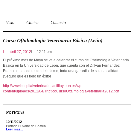
Visio
Clínica
Contacto
Curso Oftalmología Veterinaria Básica (León)
abril 27, 2012
12:11 pm
El próximo mes de Mayo se va a celebrar el curso de Oftalmología Veterinaria
Básica en la Universidad de León, que cuenta con el Dr.Iván Fernández
Bueno como codirector del mismo, toda una garantía de su alta calidad.
¡Seguro que es todo un éxito!
http://www.hospitalveterinariocastillayleon.es/wp-
content/uploads/2012/04/TripticoCursoOftalmologiaVeterinaria2012.pdf
NOTICIAS
10/11/2012
Portada El Norte de Castilla
Leer más...